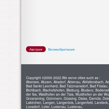
Австрия
Великобритания
Copyright ©2000-2022.We serve cities such as :
Abersee, Abzam, Absdorf, Abtenau, Abfaltersbach, Ada
Bad Sankt Leonhard, Bad Tatzmansdorf, Bad Föslau, B
Bichlbach, Bischofshofen, Bleiburg, Bludenz, Bodensd
der Ibs, Waidhofen an der Taia, Wuidhofen an der Wui
Grosraming, Gümmern, Güssing, Dalas, Damüls, Dobe
Lakirchen, Langen, Langenlois, Langenfeld, Landeck, L
Loosdorf, Lofer, Lustenau, Lustenau.