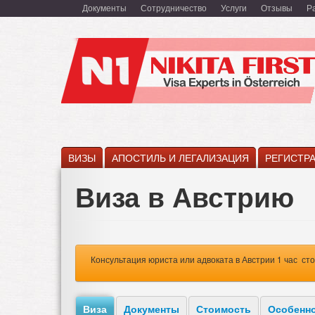
Перейти
Документы
Сотрудничество
Услуги
Отзывы
Р
к
основному
содержанию
ВИЗЫ
АПОСТИЛЬ И ЛЕГАЛИЗАЦИЯ
РЕГИСТР
Виза в Австрию
Консультация юриста или адвоката в Австрии 1 час с
Виза
Документы
Стоимость
Особенн