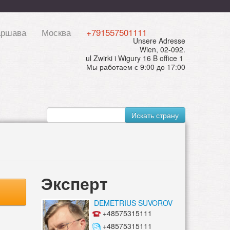
аршава
Москва
+791557501111
Unsere Adresse
Wien, 02-092.
ul Zwirki i Wigury 16 B office 1
Мы работаем с 9:00 до 17:00
Искать страну
Эксперт
DEMETRIUS SUVOROV
+48575315111
+48575315111