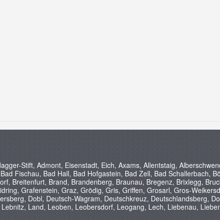
gger-Stift, Admont, Eisenstadt, Eich, Axams, Allentstaig, Alberschwe
ad Fischau, Bad Hall, Bad Hofgastein, Bad Zell, Bad Schallerbach, Bö
orf, Breitenfurt, Brand, Brandenberg, Braunau, Bregenz, Brixlegg, Bru
dring, Grafenstein, Graz, Grödig, Gris, Griffen, Grosarl, Gros-Weiker
rsberg, Dobl, Deutsch-Wagram, Deutschkreuz, Deutschlandsberg, Dore
ebnitz, Land, Leoben, Leobersdorf, Leogang, Lech, Liebenau, Liebenfels