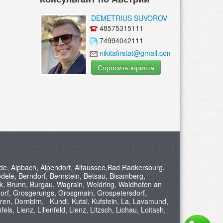
DEMETRIUS SUVOROV
48575315111
74994042111
nikitafirstat@gmail.com
Спросить юриста
nde, Alpbach, Alpendorf, Altaussee,Bad Radkersburg,
dele, Berndorf, Bernstein, Betsau, Bisamberg,
ck, Brunn, Burgau, Wagrain, Weidring, Waidhofen an
sdorf, Grosgerungs, Grosgmain, Grospetersdorf,
n, Dornbirn, Kundl, Kutai, Kufstein, La, Lavamund,
, Lienz, Lilienfeld, Lienz, Litzsch, Lichau, Loitash,