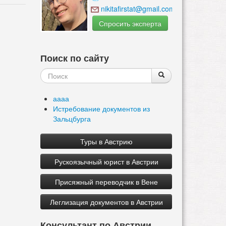
nikitafirstat@gmail.com
Спросить эксперта
Поиск по сайту
Форма
Поиск
Поиск
поиска
аааа
Истребование документов из
Зальцбурга
Туры в Австрию
Рускоязычный юрист в Австрии
Присяжный переводчик в Вене
Леглизация документов в Австрии
Консультант по Австрии