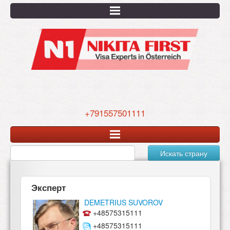
Перейти
к
основному
содержанию
+791557501111
Искать страну
Эксперт
DEMETRIUS SUVOROV
+48575315111
+48575315111