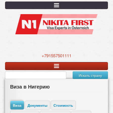
Перейти
к
основному
содержанию
+791557501111
Искать страну
Виза в Нигерию
Виза
Документы
Стоимость